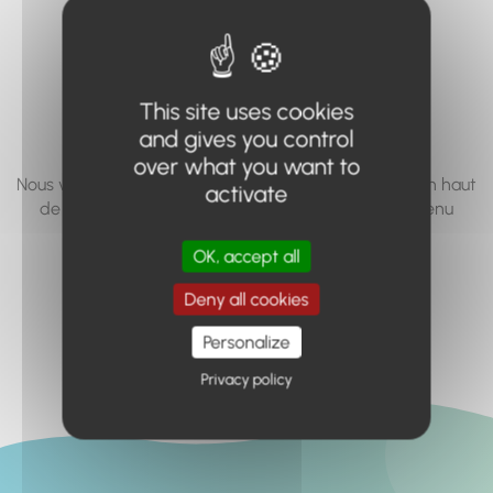
vous cherchez à
accéder n'existe
pas... ou plus.
This site uses cookies
and gives you control
over what you want to
Nous vous invitons à utiliser le moteur de recherche en haut
activate
de page, ou à utiliser le menu pour trouver le contenu
recherché.
OK, accept all
Retour à l'accueil
Deny all cookies
Personalize
Privacy policy