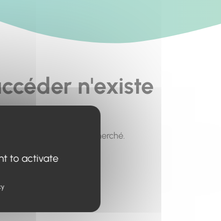
ccéder n'existe
pour trouver le contenu recherché.
nt to activate
cy