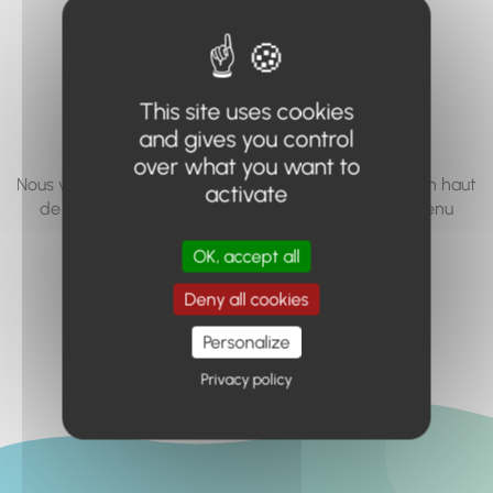
vous cherchez à
accéder n'existe
pas... ou plus.
This site uses cookies
and gives you control
over what you want to
Nous vous invitons à utiliser le moteur de recherche en haut
activate
de page, ou à utiliser le menu pour trouver le contenu
recherché.
OK, accept all
Retour à l'accueil
Deny all cookies
Personalize
Privacy policy