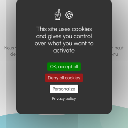
vous cherchez à
accéder n'existe
pas... ou plus.
This site uses cookies
and gives you control
over what you want to
Nous vous invitons à utiliser le moteur de recherche en haut
activate
de page, ou à utiliser le menu pour trouver le contenu
recherché.
OK, accept all
Retour à l'accueil
Deny all cookies
Personalize
Privacy policy