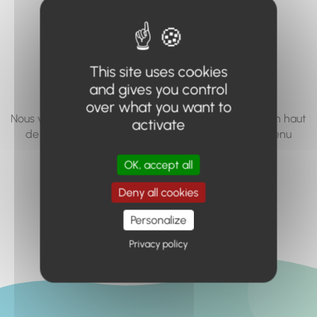
vous cherchez à
accéder n'existe
pas... ou plus.
This site uses cookies
and gives you control
over what you want to
Nous vous invitons à utiliser le moteur de recherche en haut
activate
de page, ou à utiliser le menu pour trouver le contenu
recherché.
OK, accept all
Retour à l'accueil
Deny all cookies
Personalize
Privacy policy