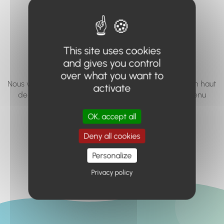
vous cherchez à
accéder n'existe
pas... ou plus.
This site uses cookies
and gives you control
over what you want to
Nous vous invitons à utiliser le moteur de recherche en haut
activate
de page, ou à utiliser le menu pour trouver le contenu
recherché.
OK, accept all
Retour à l'accueil
Deny all cookies
Personalize
Privacy policy