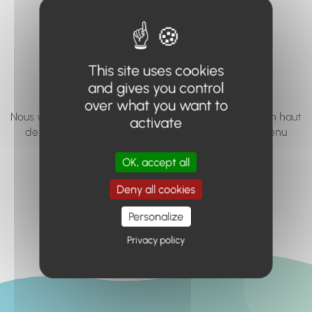
vous cherchez à
accéder n'existe
pas... ou plus.
This site uses cookies
and gives you control
over what you want to
Nous vous invitons à utiliser le moteur de recherche en haut
activate
de page, ou à utiliser le menu pour trouver le contenu
recherché.
OK, accept all
Retour à l'accueil
Deny all cookies
Personalize
Privacy policy