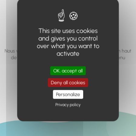
vous cherchez à
accéder n'existe
pas... ou plus.
This site uses cookies
and gives you control
over what you want to
Nous vous invitons à utiliser le moteur de recherche en haut
activate
de page, ou à utiliser le menu pour trouver le contenu
recherché.
OK, accept all
Retour à l'accueil
Deny all cookies
Personalize
Privacy policy