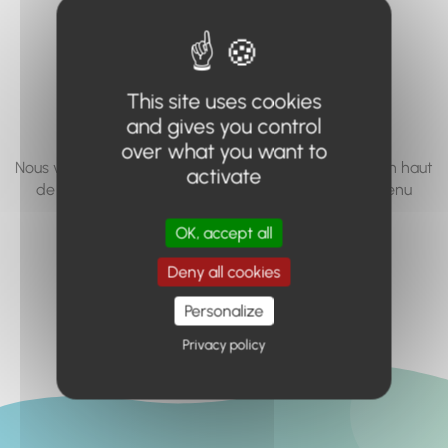
vous cherchez à
accéder n'existe
pas... ou plus.
This site uses cookies
and gives you control
over what you want to
Nous vous invitons à utiliser le moteur de recherche en haut
activate
de page, ou à utiliser le menu pour trouver le contenu
recherché.
OK, accept all
Retour à l'accueil
Deny all cookies
Personalize
Privacy policy