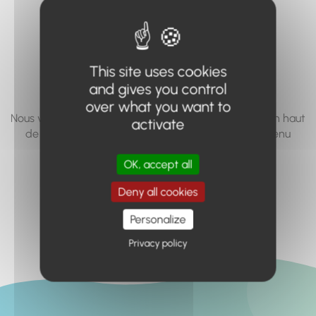
vous cherchez à
accéder n'existe
pas... ou plus.
This site uses cookies
and gives you control
over what you want to
Nous vous invitons à utiliser le moteur de recherche en haut
activate
de page, ou à utiliser le menu pour trouver le contenu
recherché.
OK, accept all
Retour à l'accueil
Deny all cookies
Personalize
Privacy policy