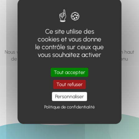
vous cherchez à
accéder n'existe
pas... ou plus.
Ce site utilise des
cookies et vous donne
le contrôle sur ceux que
Nous vous invitons à utiliser le moteur de recherche en haut
vous souhaitez activer
de page, ou à utiliser le menu pour trouver le contenu
recherché.
Tout accepter
Retour à l'accueil
Tout refuser
Personnaliser
Politique de confidentialité