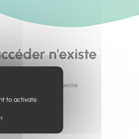
ccéder n'existe
pour trouver le contenu recherché.
nt to activate
cy