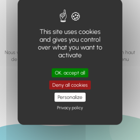
vous cherchez à
accéder n'existe
pas... ou plus.
This site uses cookies
and gives you control
over what you want to
Nous vous invitons à utiliser le moteur de recherche en haut
activate
de page, ou à utiliser le menu pour trouver le contenu
recherché.
OK, accept all
Retour à l'accueil
Deny all cookies
Personalize
Privacy policy