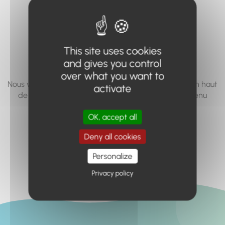
vous cherchez à
accéder n'existe
pas... ou plus.
This site uses cookies
and gives you control
over what you want to
Nous vous invitons à utiliser le moteur de recherche en haut
activate
de page, ou à utiliser le menu pour trouver le contenu
recherché.
OK, accept all
Retour à l'accueil
Deny all cookies
Personalize
Privacy policy