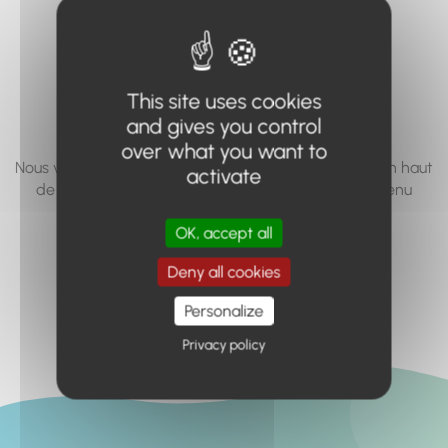
vous cherchez à
accéder n'existe
pas... ou plus.
This site uses cookies
and gives you control
over what you want to
Nous vous invitons à utiliser le moteur de recherche en haut
activate
de page, ou à utiliser le menu pour trouver le contenu
recherché.
OK, accept all
Retour à l'accueil
Deny all cookies
Personalize
Privacy policy