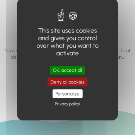
vous cherchez à
accéder n'existe
pas... ou plus.
This site uses cookies
and gives you control
over what you want to
Nous vous invitons à utiliser le moteur de recherche en haut
activate
de page, ou à utiliser le menu pour trouver le contenu
recherché.
OK, accept all
Retour à l'accueil
Deny all cookies
Personalize
Privacy policy