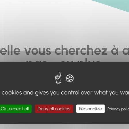
elle vous cherchez à a
pas... ou plus.
moteur de recherche en haut de page, ou à utiliser le menu 
s cookies and gives you control over what you wa
Retour à l'accueil
OK, accept all
Deny all cookies
Personalize
Privacy poli