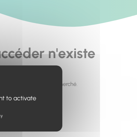
ccéder n'existe
pour trouver le contenu recherché.
nt to activate
cy