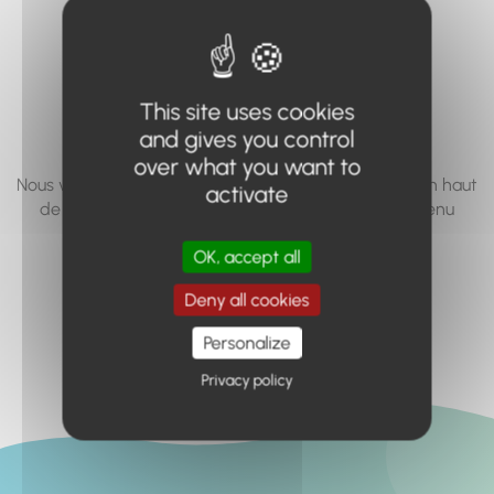
vous cherchez à
accéder n'existe
pas... ou plus.
This site uses cookies
and gives you control
over what you want to
Nous vous invitons à utiliser le moteur de recherche en haut
activate
de page, ou à utiliser le menu pour trouver le contenu
recherché.
OK, accept all
Retour à l'accueil
Deny all cookies
Personalize
Privacy policy