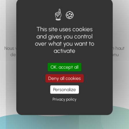
vous cherchez à
accéder n'existe
pas... ou plus.
This site uses cookies
and gives you control
over what you want to
Nous vous invitons à utiliser le moteur de recherche en haut
activate
de page, ou à utiliser le menu pour trouver le contenu
recherché.
OK, accept all
Retour à l'accueil
Deny all cookies
Personalize
Privacy policy