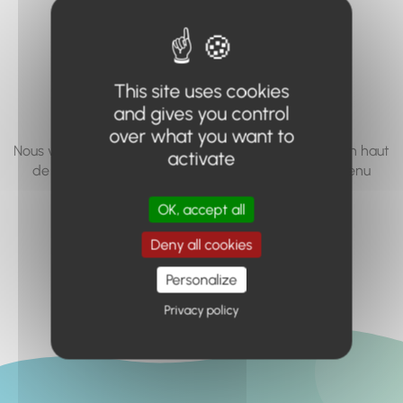
vous cherchez à
accéder n'existe
pas... ou plus.
This site uses cookies
and gives you control
over what you want to
Nous vous invitons à utiliser le moteur de recherche en haut
activate
de page, ou à utiliser le menu pour trouver le contenu
recherché.
OK, accept all
Retour à l'accueil
Deny all cookies
Personalize
Privacy policy