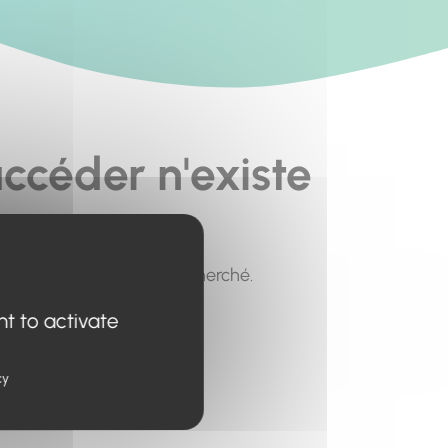
ccéder n'existe
pour trouver le contenu recherché.
nt to activate
cy