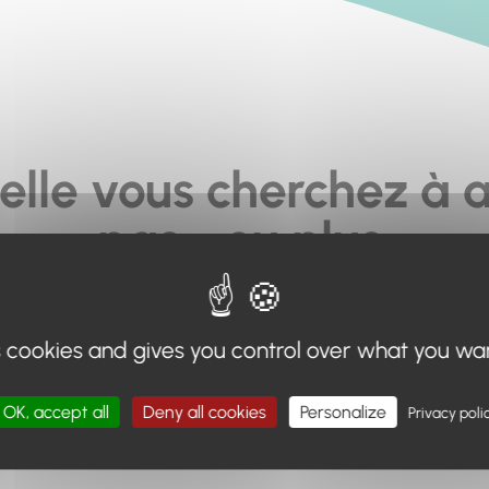
elle vous cherchez à a
pas... ou plus.
moteur de recherche en haut de page, ou à utiliser le menu 
s cookies and gives you control over what you wa
Retour à l'accueil
OK, accept all
Deny all cookies
Personalize
Privacy poli