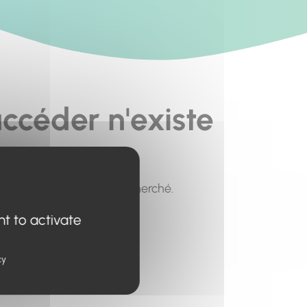
ccéder n'existe
pour trouver le contenu recherché.
nt to activate
cy