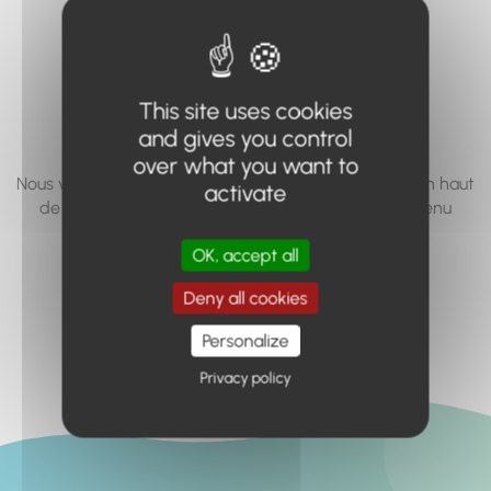
vous cherchez à
accéder n'existe
pas... ou plus.
This site uses cookies
and gives you control
over what you want to
Nous vous invitons à utiliser le moteur de recherche en haut
activate
de page, ou à utiliser le menu pour trouver le contenu
recherché.
OK, accept all
Retour à l'accueil
Deny all cookies
Personalize
Privacy policy