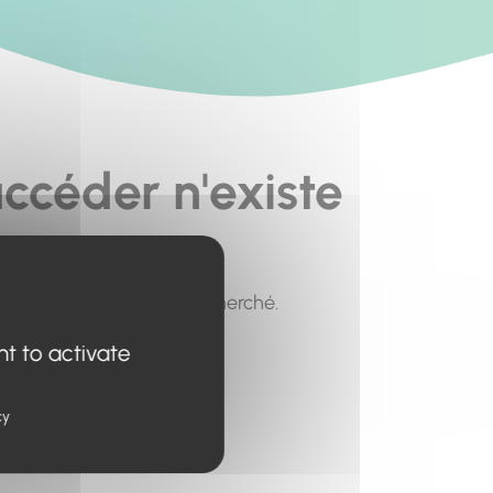
ccéder n'existe
pour trouver le contenu recherché.
nt to activate
cy