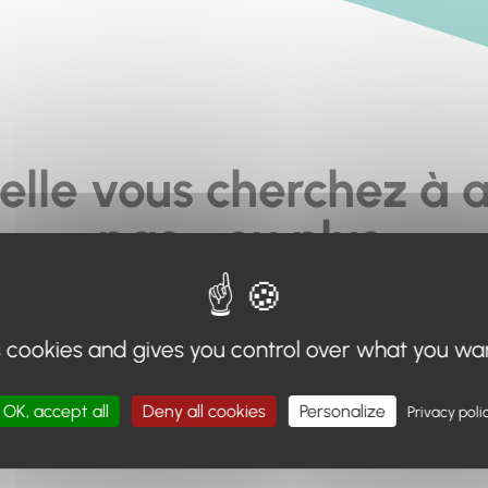
elle vous cherchez à a
pas... ou plus.
moteur de recherche en haut de page, ou à utiliser le menu 
s cookies and gives you control over what you wa
Retour à l'accueil
OK, accept all
Deny all cookies
Personalize
Privacy poli