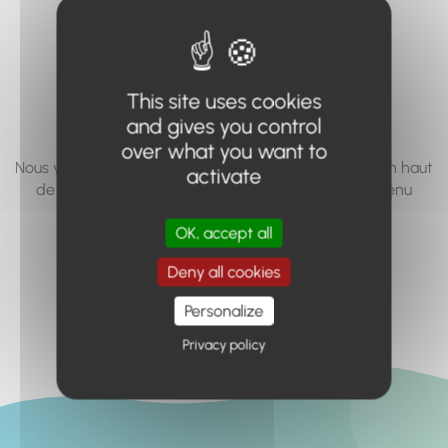
vous cherchez à
accéder n'existe
pas... ou plus.
This site uses cookies
and gives you control
over what you want to
Nous vous invitons à utiliser le moteur de recherche en haut
activate
de page, ou à utiliser le menu pour trouver le contenu
recherché.
OK, accept all
Retour à l'accueil
Deny all cookies
Personalize
Privacy policy