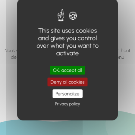
vous cherchez à
accéder n'existe
pas... ou plus.
This site uses cookies
and gives you control
over what you want to
Nous vous invitons à utiliser le moteur de recherche en haut
activate
de page, ou à utiliser le menu pour trouver le contenu
recherché.
OK, accept all
Retour à l'accueil
Deny all cookies
Personalize
Privacy policy