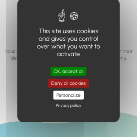
vous cherchez à
accéder n'existe
pas... ou plus.
This site uses cookies
and gives you control
over what you want to
Nous vous invitons à utiliser le moteur de recherche en haut
activate
de page, ou à utiliser le menu pour trouver le contenu
recherché.
OK, accept all
Retour à l'accueil
Deny all cookies
Personalize
Privacy policy