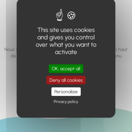
vous cherchez à
accéder n'existe
pas... ou plus.
This site uses cookies
and gives you control
over what you want to
Nous vous invitons à utiliser le moteur de recherche en haut
activate
de page, ou à utiliser le menu pour trouver le contenu
recherché.
OK, accept all
Retour à l'accueil
Deny all cookies
Personalize
Privacy policy