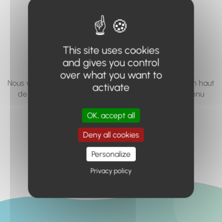
vous cherchez à
accéder n'existe
pas... ou plus.
This site uses cookies
and gives you control
over what you want to
Nous vous invitons à utiliser le moteur de recherche en haut
activate
de page, ou à utiliser le menu pour trouver le contenu
recherché.
OK, accept all
Retour à l'accueil
Deny all cookies
Personalize
Privacy policy