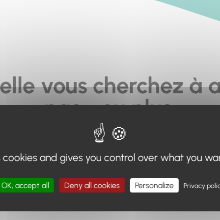
elle vous cherchez à a
pas... ou plus.
moteur de recherche en haut de page, ou à utiliser le menu 
s cookies and gives you control over what you wa
Retour à l'accueil
OK, accept all
Deny all cookies
Personalize
Privacy poli