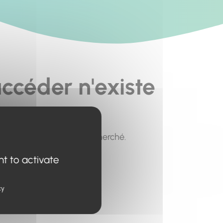
ccéder n'existe
pour trouver le contenu recherché.
nt to activate
cy