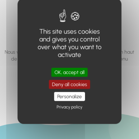
vous cherchez à
accéder n'existe
pas... ou plus.
This site uses cookies
and gives you control
over what you want to
Nous vous invitons à utiliser le moteur de recherche en haut
activate
de page, ou à utiliser le menu pour trouver le contenu
recherché.
OK, accept all
Retour à l'accueil
Deny all cookies
Personalize
Privacy policy