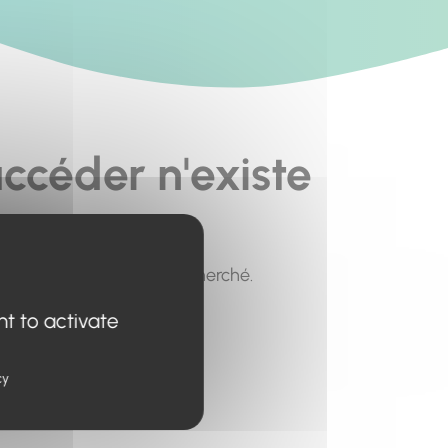
ccéder n'existe
pour trouver le contenu recherché.
nt to activate
cy