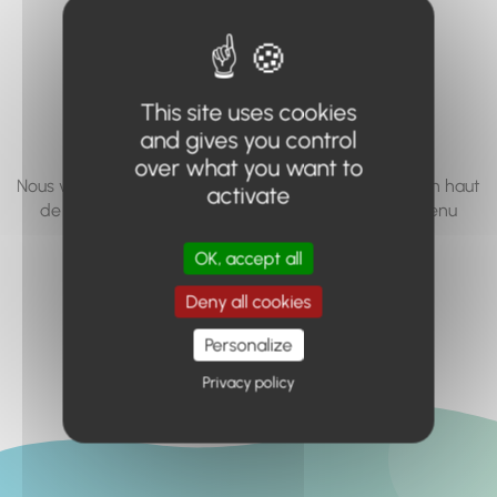
vous cherchez à
accéder n'existe
pas... ou plus.
This site uses cookies
and gives you control
over what you want to
Nous vous invitons à utiliser le moteur de recherche en haut
activate
de page, ou à utiliser le menu pour trouver le contenu
recherché.
OK, accept all
Retour à l'accueil
Deny all cookies
Personalize
Privacy policy