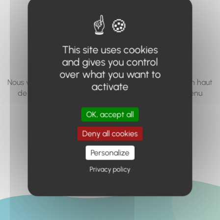
vous cherchez à
accéder n'existe
pas... ou plus.
This site uses cookies
and gives you control
over what you want to
Nous vous invitons à utiliser le moteur de recherche en haut
activate
de page, ou à utiliser le menu pour trouver le contenu
recherché.
OK, accept all
Retour à l'accueil
Deny all cookies
Personalize
Privacy policy