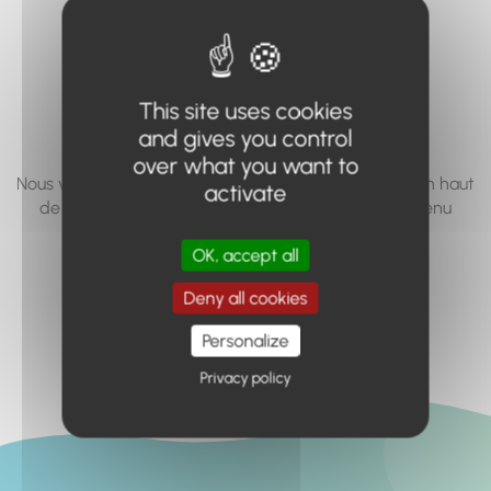
vous cherchez à
accéder n'existe
pas... ou plus.
This site uses cookies
and gives you control
over what you want to
Nous vous invitons à utiliser le moteur de recherche en haut
activate
de page, ou à utiliser le menu pour trouver le contenu
recherché.
OK, accept all
Retour à l'accueil
Deny all cookies
Personalize
Privacy policy