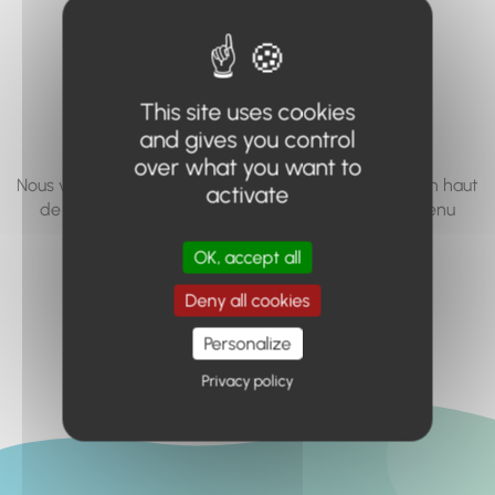
vous cherchez à
accéder n'existe
pas... ou plus.
This site uses cookies
and gives you control
over what you want to
Nous vous invitons à utiliser le moteur de recherche en haut
activate
de page, ou à utiliser le menu pour trouver le contenu
recherché.
OK, accept all
Retour à l'accueil
Deny all cookies
Personalize
Privacy policy