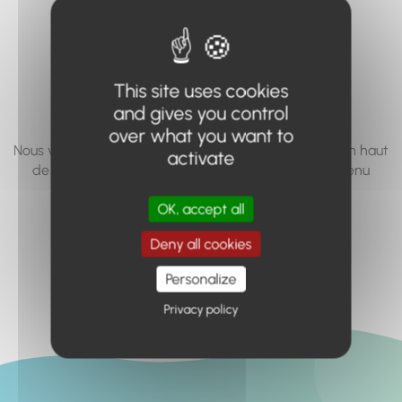
vous cherchez à
accéder n'existe
pas... ou plus.
This site uses cookies
and gives you control
over what you want to
Nous vous invitons à utiliser le moteur de recherche en haut
activate
de page, ou à utiliser le menu pour trouver le contenu
recherché.
OK, accept all
Retour à l'accueil
Deny all cookies
Personalize
Privacy policy