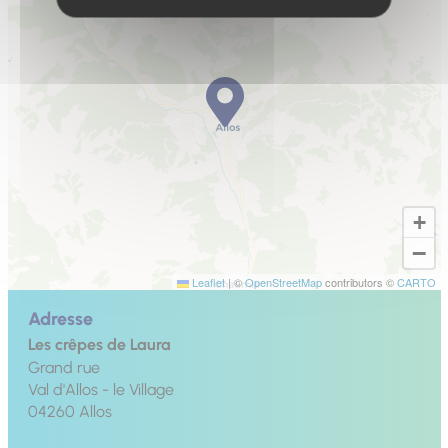
+
−
Leaflet
|
©
OpenStreetMap
contributors ©
CARTO
Adresse
Les crêpes de Laura
Grand rue
Val d'Allos - le Village
04260
Allos