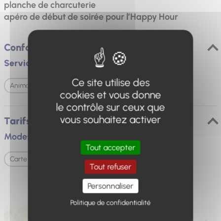
planche de charcuterie
apéro de début de soirée pour l’Happy Hour
Confort et équipements
Services
Ce site utilise des
Animaux acceptés
cookies et vous donne
le contrôle sur ceux que
vous souhaitez activer
Tarifs / ouverture
Modes de paiement
Tout accepter
Carte bancaire/crédit
Espèces
Tout refuser
Personnaliser
Politique de confidentialité