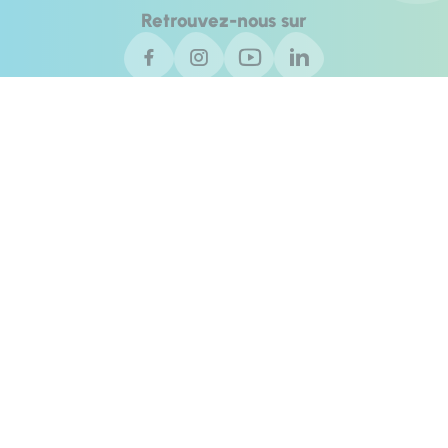
Retrouvez-nous sur
Blog livres
Blog VTT
Contact
Invest In Alpes de Haute Provence
Agence de développement des Alpes de Haute Provence © 2025 -
Tous droits réservés
Plan du site
Éditer mes cookies
Politique de confidentialité
Accessibilité du site : totalement conforme
Mentions légales
Réalisation :
Mill, Privas