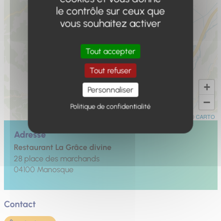
le contrôle sur ceux que
vous souhaitez activer
Tout accepter
Tout refuser
+
Personnaliser
−
Politique de confidentialité
Leaflet
|
©
OpenStreetMap
contributors ©
CARTO
Adresse
Restaurant La Grâce divine
28 place des marchands
04100
Manosque
Contact