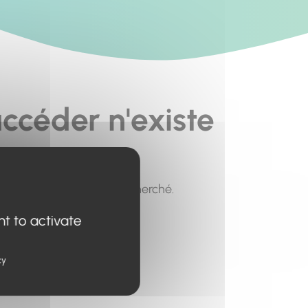
ccéder n'existe
pour trouver le contenu recherché.
nt to activate
cy