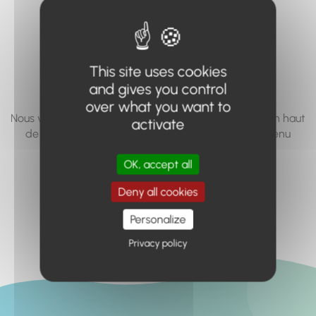
vous cherchez à
accéder n'existe
pas... ou plus.
This site uses cookies
and gives you control
over what you want to
Nous vous invitons à utiliser le moteur de recherche en haut
activate
de page, ou à utiliser le menu pour trouver le contenu
recherché.
OK, accept all
Retour à l'accueil
Deny all cookies
Personalize
Privacy policy