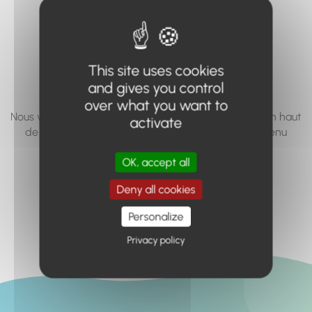
vous cherchez à
accéder n'existe
pas... ou plus.
This site uses cookies
and gives you control
over what you want to
Nous vous invitons à utiliser le moteur de recherche en haut
activate
de page, ou à utiliser le menu pour trouver le contenu
recherché.
OK, accept all
Retour à l'accueil
Deny all cookies
Personalize
Privacy policy