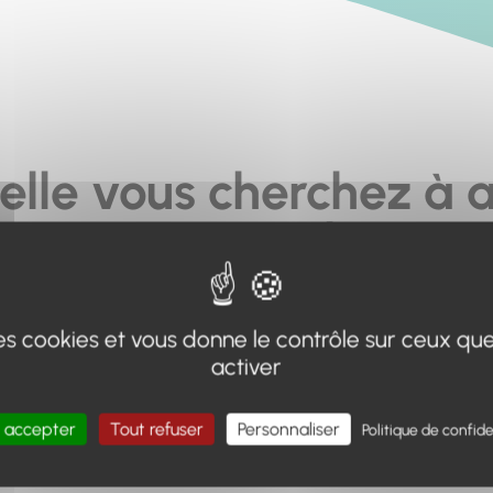
elle vous cherchez à a
pas... ou plus.
moteur de recherche en haut de page, ou à utiliser le menu 
 des cookies et vous donne le contrôle sur ceux qu
Retour à l'accueil
activer
 accepter
Tout refuser
Personnaliser
Politique de confide