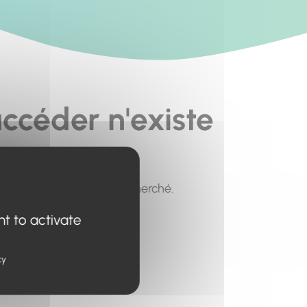
ccéder n'existe
pour trouver le contenu recherché.
nt to activate
cy