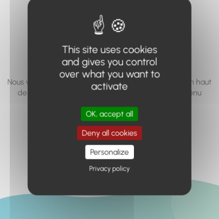
vous cherchez à
accéder n'existe
pas... ou plus.
This site uses cookies
and gives you control
over what you want to
Nous vous invitons à utiliser le moteur de recherche en haut
activate
de page, ou à utiliser le menu pour trouver le contenu
recherché.
OK, accept all
Retour à l'accueil
Deny all cookies
Personalize
Privacy policy