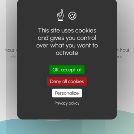
vous cherchez à
accéder n'existe
pas... ou plus.
This site uses cookies
and gives you control
over what you want to
Nous vous invitons à utiliser le moteur de recherche en haut
activate
de page, ou à utiliser le menu pour trouver le contenu
recherché.
OK, accept all
Retour à l'accueil
Deny all cookies
Personalize
Privacy policy