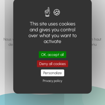
vous cherchez à
accéder n'existe
pas... ou plus.
This site uses cookies
and gives you control
over what you want to
Nous vous invitons à utiliser le moteur de recherche en haut
activate
de page, ou à utiliser le menu pour trouver le contenu
recherché.
OK, accept all
Retour à l'accueil
Deny all cookies
Personalize
Privacy policy