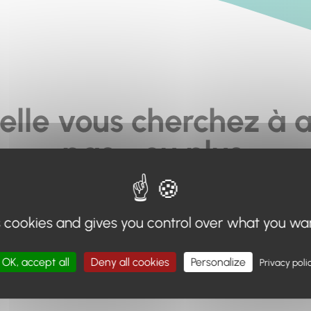
elle vous cherchez à a
pas... ou plus.
moteur de recherche en haut de page, ou à utiliser le menu 
s cookies and gives you control over what you wa
Retour à l'accueil
OK, accept all
Deny all cookies
Personalize
Privacy poli