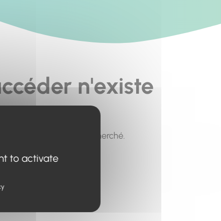
ccéder n'existe
pour trouver le contenu recherché.
nt to activate
cy