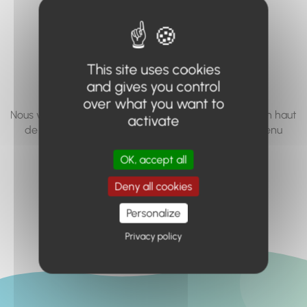
vous cherchez à
accéder n'existe
pas... ou plus.
This site uses cookies
and gives you control
over what you want to
Nous vous invitons à utiliser le moteur de recherche en haut
activate
de page, ou à utiliser le menu pour trouver le contenu
recherché.
OK, accept all
Retour à l'accueil
Deny all cookies
Personalize
Privacy policy