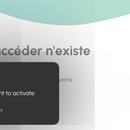
ccéder n'existe
pour trouver le contenu recherché.
nt to activate
cy