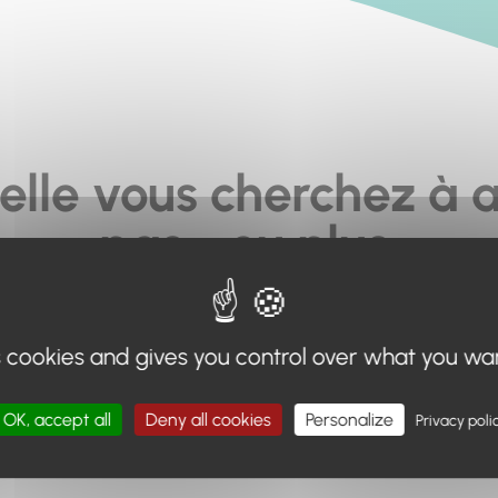
elle vous cherchez à a
pas... ou plus.
moteur de recherche en haut de page, ou à utiliser le menu 
s cookies and gives you control over what you wa
Retour à l'accueil
OK, accept all
Deny all cookies
Personalize
Privacy poli